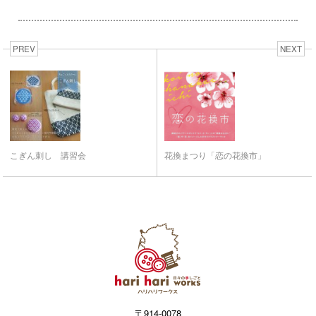
PREV
NEXT
こぎん刺し 講習会
花換まつり「恋の花換市」
〒914-0078